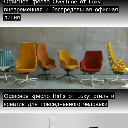
Офисное
кресло
Overtime
от
Luxy:
вневременная
и
беспредельная
офисная
линия
Офисное
кресло
Italia
от
Luxy:
стиль
и
креатив
для
повседневного
человека