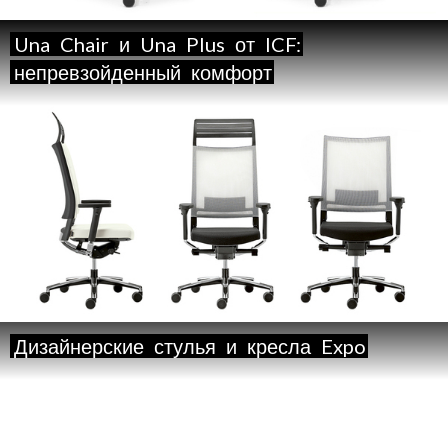
Una
Chair
и
Una
Plus
от
ICF:
непревзойденный
комфорт
Дизайнерские
стулья
и
кресла
Expo