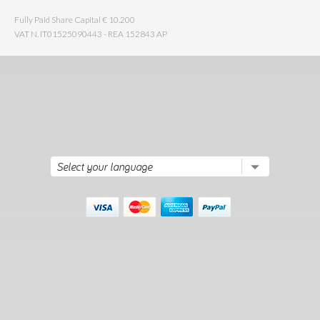
Fully Paid Share Capital € 10.200
VAT N. IT01525090443 - REA 152843 AP