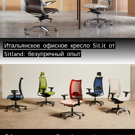
Итальянское
офисное
кресло
Sit.it
от
Sitland:
безупречный
опыт