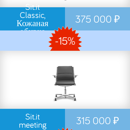
Sit.it
Classic,
375 000 ₽
Кожаная
обивка
Sit.it
315 000 ₽
meeting