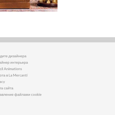
дите дизайнера
айнер интерьера
cil Animations
ота в La Mercanti
acy
та сайта
авление файлами cookie