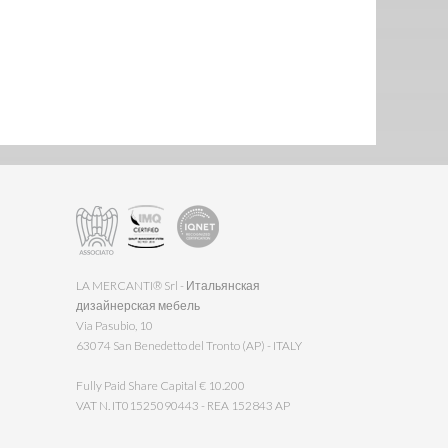
LA MERCANTI® Srl - Итальянская
дизайнерская мебель
Via Pasubio, 10
63074 San Benedetto del Tronto (AP) - ITALY
Fully Paid Share Capital € 10.200
VAT N. IT01525090443 - REA 152843 AP