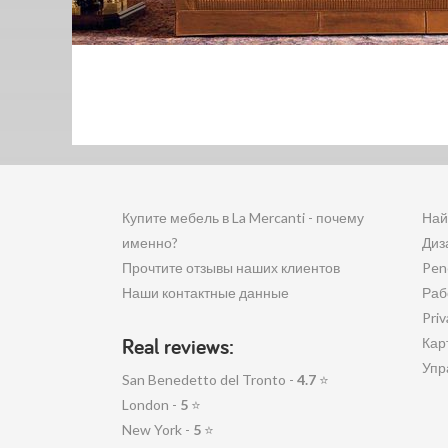
Купите мебель в La Mercanti - почему
Най
именно?
Диз
Прочтите отзывы наших клиентов
Pen
Наши контактные данные
Раб
Priv
Real reviews:
Кар
Упр
San Benedetto del Tronto -
4.7
⭐
London -
5
⭐
New York -
5
⭐