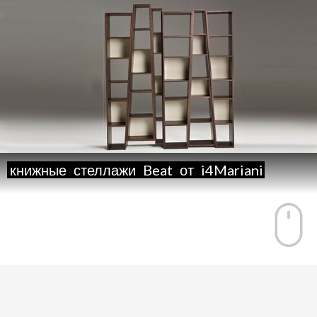
книжные
стеллажи
Beat
от
i4Mariani