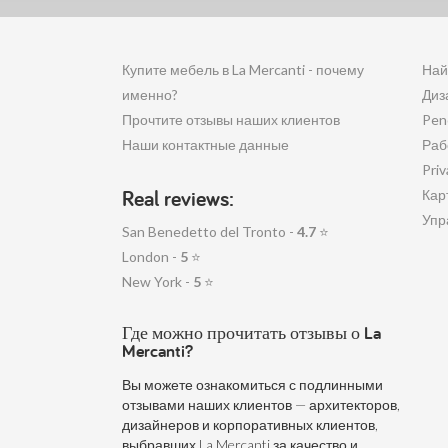
Купите мебель в La Mercanti - почему
Най
именно?
Диз
Прочтите отзывы наших клиентов
Pen
Наши контактные данные
Раб
Priv
Real reviews:
Кар
Упр
San Benedetto del Tronto -
4.7
⭐
London -
5
⭐
New York -
5
⭐
Где можно прочитать отзывы о La
Mercanti?
Вы можете ознакомиться с подлинными
отзывами наших клиентов — архитекторов,
дизайнеров и корпоративных клиентов,
выбравших La Mercanti за качество и