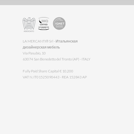
LA MERCANTI® Srl - Итальянская
дизайнерская мебель
Via Pasubio, 10
63074 San Benedetto del Tronto (AP) - ITALY
Fully Paid Share Capital € 10.200
VAT N. IT01525090443 - REA 152843 AP