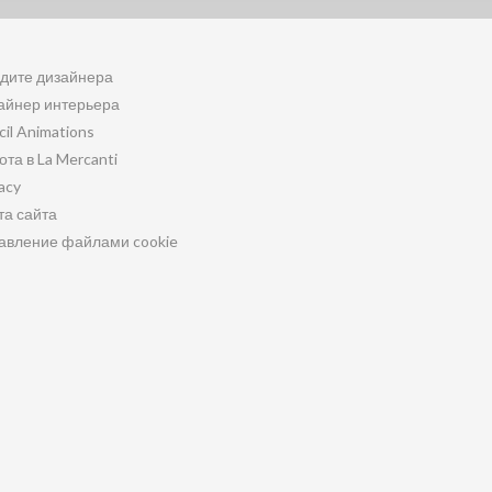
дите дизайнера
айнер интерьера
cil Animations
ота в La Mercanti
acy
та сайта
авление файлами cookie