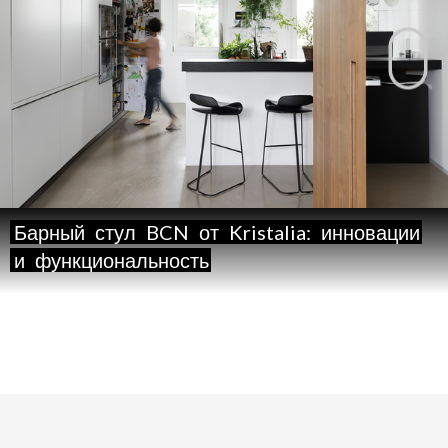
Барный
стул
BCN
от
Kristalia:
инновации
и
функциональность