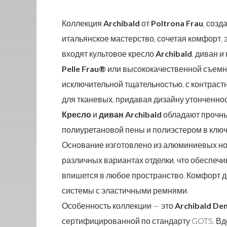
Коллекция
Archibald
от
Poltrona Frau
, соз
итальянское мастерство, сочетая комфорт, 
входят культовое кресло
Archibald
, диван и
Pelle Frau®
или высококачественной съемно
исключительной тщательностью, с контраст
для тканевых, придавая дизайну утонченнос
Кресло
и
диван Archibald
обладают прочны
полиуретановой пены и полиэстером в ключ
Основание изготовлено из алюминиевых нож
различных вариантах отделки, что обеспеч
впишется в любое пространство. Комфорт д
системы с эластичными ремнями.
Особенность коллекции — это
Archibald Den
сертифицированной по стандарту GOTS. Вдо