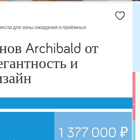
ресла для зоны ожидания и приёмных
ов Archibald от
легантность и
изайн
1 377 000 ₽