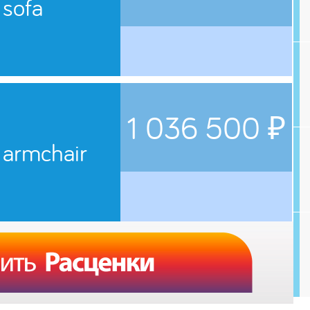
 sofa
1 036 500 ₽
 armchair