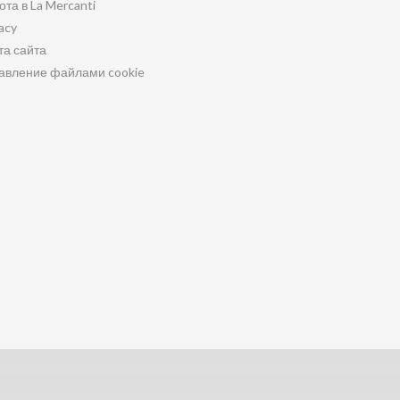
ота в La Mercanti
acy
та сайта
авление файлами cookie