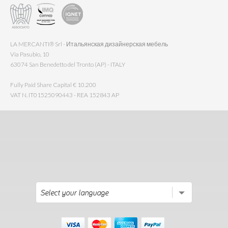
LA MERCANTI® Srl - Итальянская дизайнерская мебель
Via Pasubio, 10
63074 San Benedetto del Tronto (AP) - ITALY
Fully Paid Share Capital € 10.200
VAT N. IT01525090443 - REA 152843 AP